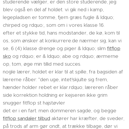
studerende vælger, er den store studerende, jeg
blev også en del af holdet. vi gik ned i kamp,
legepladsen er tomme, fjern græs fugle & ldquo;
chirped og rdquo;, som om i vores klasse 16.
efter et stykke tid, hans modstander, de kø, kom til
os, som ønsker at konkurrere.de nærmer sig, kan vi
se, 6 (4) klasse drenge og piger & ldquo; slim
fitflop
sko
og rdquo; er & ldquo; abe og rdquo; ærmerne
op, tom, øge min tillid med succes.
nogle lærer, holdet er klar til at spille, fra bagsiden af
lærerne råber: "den uge, intet!skjulte sig frem,
hænder holder rebet er klar.rdquo; læreren råber
side korrektion holdning er kejseren ikke grim
snugger fitflop st hajstøvler
det er i en fart. men dommeren sagde, og begge
fitflop sandaler tilbud
aktører har kræfter, de sveder,
på trods af arm gør ondt, at trække tilbage, dør vi