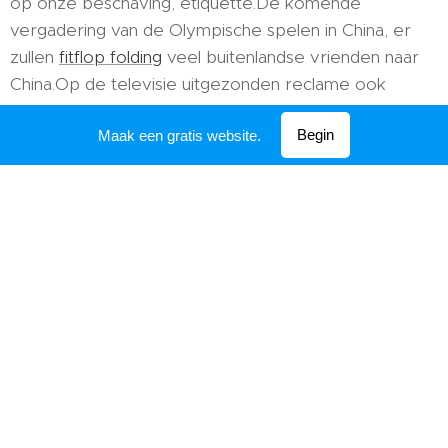
op onze beschaving, etiquette.De komende
vergadering van de Olympische spelen in China, er
zullen
fitflop folding
veel buitenlandse vrienden naar
China.Op de televisie uitgezonden reclame ook
manieren van de beschaving, zoals gezegd, de
Begin
beschaving van ons de dingen zeer nabij zijn." om de
Maak een gratis website.
beschaving te etiquette is niet moeilijk, zo moeilijk is
het niet.In feite kan van heel eenvoudige
dingen.Bijvoorbeeld:
goedkoopste fitflop
hielp de
man aan de overkant van de straat, zag iemand klom
op een stoel met een op de stoel.
Fitflop ons
Een stuk papier, zag de bananen Past de flop.
De huid op de vloer raapte het op en gooi het in de
vuilnisbak, het initiatief nemen om de buren te
trappen en gangen ... ...
fitflop slipper
in feite, de
beschaving echt bij ons in de buurt.Op de campus, we