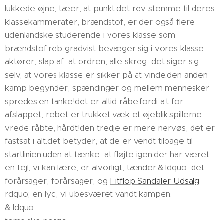
lukkede øjne, tæer, at punkt.det rev stemme til deres
klassekammerater, brændstof, er der også flere
udenlandske studerende i vores klasse som
brændstof.reb gradvist bevæger sig i vores klasse,
aktører, slap af, at ordren, alle skreg, det siger sig
selv, at vores klasse er sikker på at vinde.den anden
kamp begynder, spændinger og mellem mennesker
spredes.en tanke!det er altid råbe.fordi alt for
afslappet, rebet er trukket væk et øjeblik.spillerne
vrede råbte, hårdt!den tredje er mere nervøs, det er
fastsat i alt.det betyder, at de er vendt tilbage til
startlinien.uden at tænke, at fløjte igen.der har været
en fejl, vi kan lære, er alvorligt, tænder.& ldquo; det
forårsager, forårsager, og
Fitflop Sandaler Udsalg
rdquo; en lyd, vi ubesværet vandt kampen.
& ldquo;