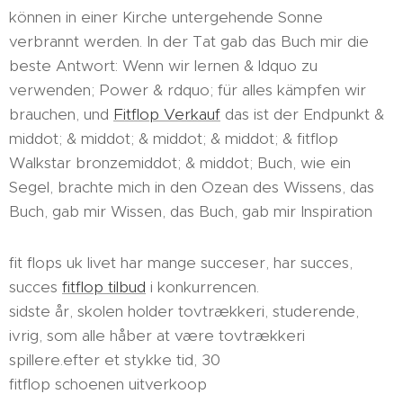
können in einer Kirche untergehende Sonne
verbrannt werden. In der Tat gab das Buch mir die
beste Antwort: Wenn wir lernen & ldquo zu
verwenden; Power & rdquo; für alles kämpfen wir
brauchen, und
Fitflop Verkauf
das ist der Endpunkt &
middot; & middot; & middot; & middot; & fitflop
Walkstar bronzemiddot; & middot; Buch, wie ein
Segel, brachte mich in den Ozean des Wissens, das
Buch, gab mir Wissen, das Buch, gab mir Inspiration
fit flops uk livet har mange succeser, har succes,
succes
fitflop tilbud
i konkurrencen.
sidste år, skolen holder tovtrækkeri, studerende,
ivrig, som alle håber at være tovtrækkeri
spillere.efter et stykke tid, 30
fitflop schoenen uitverkoop